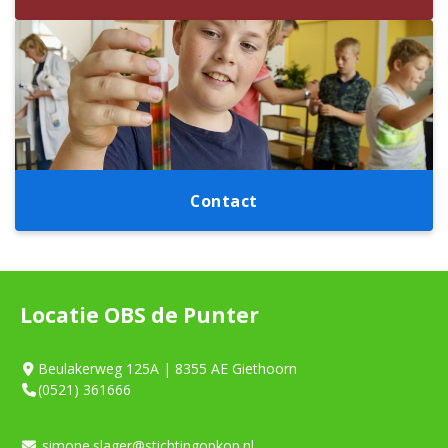
Contact
Locatie OBS de Punter
Beulakerweg 125A | 8355 AE Giethoorn
(0521) 361666
simone.slager@stichtingopkop.nl