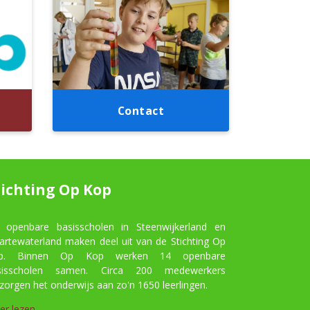
Contact
tichting Op Kop
 openbare basisscholen in Steenwijkerland en
artewaterland maken deel uit van de Stichting Op
p. Binnen Op Kop werken 14 openbare
sisscholen samen. Circa 200 medewerkers
zorgen het onderwijs aan zo'n 1650 leerlingen.
er lezen