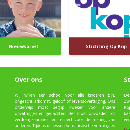
Nieuwsbrief
Stichting Op Kop
Over ons
S
Wij willen een school voor alle kinderen zijn,
De
ongeacht afkomst, geloof of levensovertuiging. Ons
Zw
onderwijs moet begrip kweken voor andere
Ko
opvattingen en gedachten. Het moet opvoeden tot
ba
verdraagzaamheid en respect voor de mening van
ver
anderen. Tijdens de lessen humanistische vorming en
Me