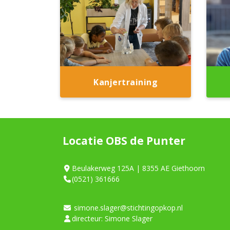
Kanjertraining
Locatie OBS de Punter
Beulakerweg 125A | 8355 AE Giethoorn
(0521) 361666
simone.slager@stichtingopkop.nl
directeur: Simone Slager