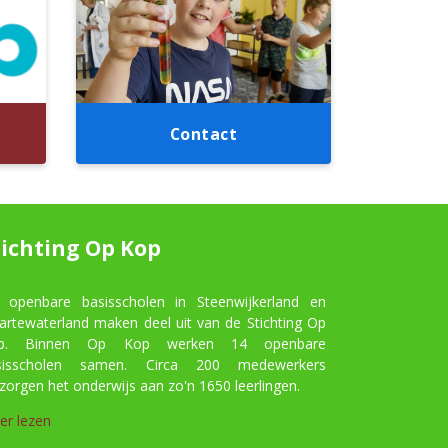
Contact
tichting Op Kop
 openbare basisscholen in Steenwijkerland en
artewaterland maken deel uit van de Stichting Op
p. Binnen Op Kop werken 14 openbare
sisscholen samen. Circa 200 medewerkers
zorgen het onderwijs aan zo'n 1650 leerlingen.
er lezen