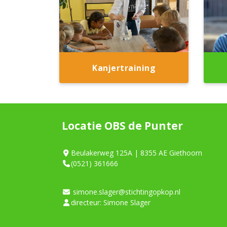
Kanjertraining
Locatie OBS de Punter
Beulakerweg 125A | 8355 AE Giethoorn
(0521) 361666
simone.slager@stichtingopkop.nl
directeur: Simone Slager