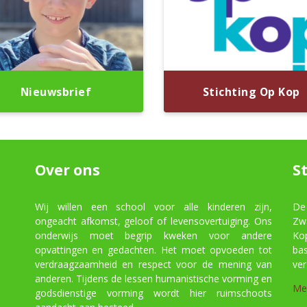
Nieuwsbrief
Stichting Op Kop
Over ons
S
Wij willen een school voor alle kinderen zijn,
De
ongeacht afkomst, geloof of levensovertuiging. Ons
Zw
onderwijs moet begrip kweken voor andere
Ko
opvattingen en gedachten. Het moet opvoeden tot
ba
verdraagzaamheid en respect voor de mening van
ver
anderen. Tijdens de lessen humanistische vorming en
Me
godsdienstige vorming wordt hier ruimschoots